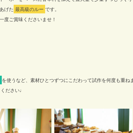
あげた
最高級のルー
です。
一度ご賞味くださいませ！
糖
を使うなど、素材ひとつずつにこだわって試作を何度も重ね
てください♩