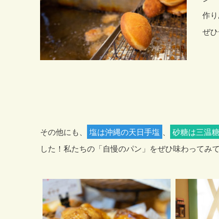
作り
ぜひ
その他にも、
塩は沖縄の天日手塩
、
砂糖は三温
した！私たちの「自慢のパン」をぜひ味わってみ