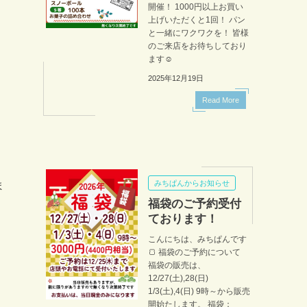
開催！ 1000円以上お買い
上げいただくと1回！ パン
と一緒にワクワクを！ 皆様
のご来店をお待ちしており
ます☺️
2025年12月19日
Read More
みちぱんからお知らせ
ま
福袋のご予約受付
ております！
こんにちは、みちぱんです
🍞 福袋のご予約について
福袋の販売は、
12/27(土),28(日)
1/3(土),4(日) 9時～から販売
開始たします。 福袋：