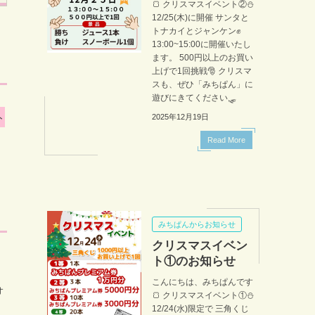
🍞 クリスマスイベント②⛄
12/25(木)に開催 サンタと
トナカイとジャンケン✊
13:00~15:00に開催いたし
ます。 500円以上のお買い
上げで1回挑戦🎅 クリスマ
スも、ぜひ「みちぱん」に
遊びにきてください🛷
ト
2025年12月19日
Read More
みちぱんからお知らせ
クリスマスイベン
ト①のお知らせ
こんにちは、みちぱんです
ォ
🍞 クリスマスイベント①⛄
12/24(水)限定で 三角くじ