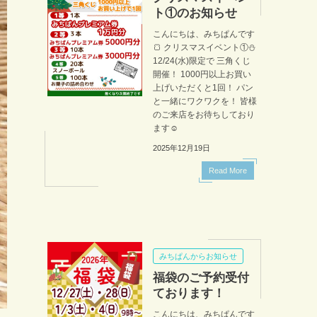
ト①のお知らせ
こんにちは、みちぱんです
🍞 クリスマスイベント①⛄
12/24(水)限定で 三角くじ
開催！ 1000円以上お買い
上げいただくと1回！ パン
と一緒にワクワクを！ 皆様
のご来店をお待ちしており
ます☺️
2025年12月19日
Read More
みちぱんからお知らせ
福袋のご予約受付
ております！
こんにちは、みちぱんです