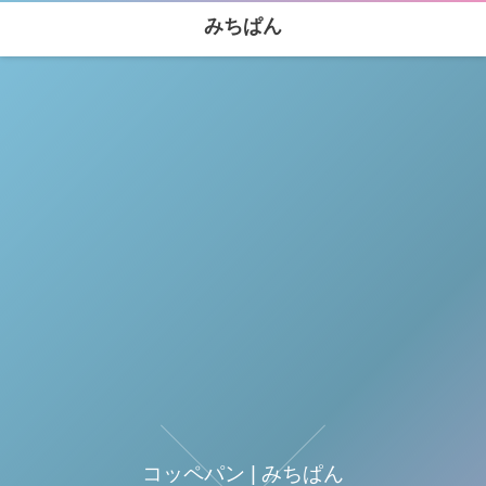
みちぱん
コッペパン | みちぱん