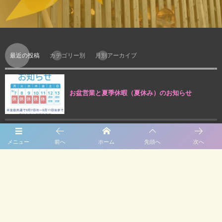
最近の投稿
カテゴリー別
月別アーカイブ
お盆営業と夏季休暇（夏休み）のお知らせ
メニュー
前へ
ホーム
先頭へ
次へ
クリスマスイベント②のお知らせ
クリスマスイベント①のお知らせ